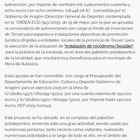
subvención, por importe de veintiséis mil cuatrocientos cuarenta y
ocho euros con ocho céntimos (26.448,08 €), concedida por el
Gobierno de Aragón (Dirección General de Deporte), contemplada
en la
“ORDEN ECD/543/2025, de 15 de mayo, por la que se aprueba
la convocatoria de subvenciones con cargo al fondo de inversiones
de Teruel para espacios e instalaciones deportivas de promoción
turística dirigidas a entidades locales de la provincia de Teruel”,
para
la ejecución de la actuación de
“Instalación de rocódromo/boulder”
,
para la práctica de la escalada, en el área del pabellón polideportivo
de la localidad,
que resultará muy beneficiosa para el municipio de
Mora de Rubielos.
Estas ayudas se han concedido con cargo al Presupuesto del
Departamento de Educación, Cultura y Deporte (Gobierno de
Aragón), para el ejercicio 2025 en la línea de
G/18080/4571/760059/91222, por una cuantía máxima de 150.000
euros y G/180800/4571/760059/32222, por importe hasta 150.000
euros, PEP 2025/000143.
Este proyecto se ha ubicado en el complejo del pabellón
polideportivo, teniendo éste una gran actividad, siendo usado por
numerosas personas, tanto vecinos como visitantes, realizando
numerosas actividades a lo largo de todo el año, en el ámbito de