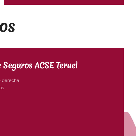
os
e Seguros ACSE Teruel
jo derecha
os