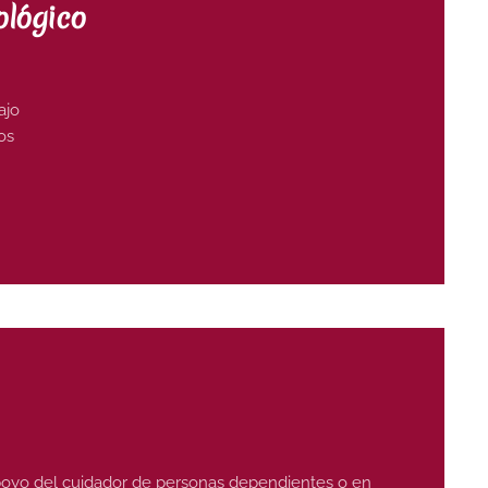
ológico
ajo
os
oyo del cuidador de personas dependientes o en