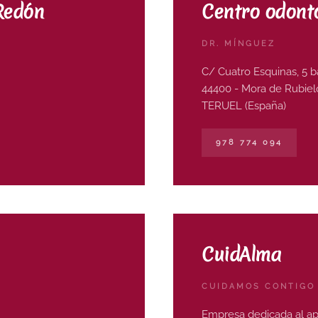
 Redón
Centro odont
DR. MÍNGUEZ
C/ Cuatro Esquinas, 5 b
44400 - Mora de Rubiel
TERUEL (España)
978 774 094
CuidAlma
CUIDAMOS CONTIGO
Empresa dedicada al ap