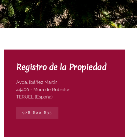
Registro de la Propiedad
Avda. Ibáñez Martín
44400 - Mora de Rubielos
TERUEL (España)
978 800 635